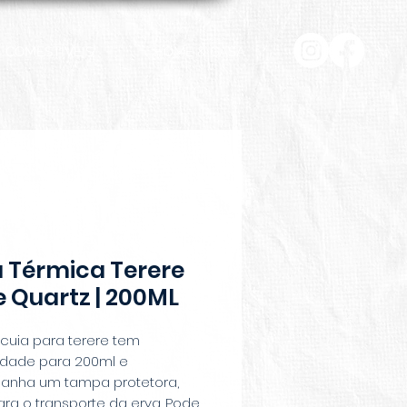
COMESTÍVEIS
HOME & CASA
a Térmica Terere
 Quartz | 200ML
cuia para terere tem
dade para 200ml e
nha um tampa protetora,
ara o transporte da erva. Pode