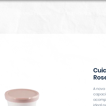
PERFUMES E HIGIENE
ELETRÔNICOS
Cui
Rose
A nova 
capaci
acompa
ideal p