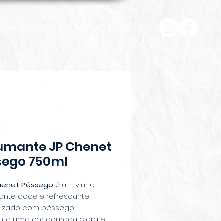
COMESTÍVEIS
HOME & CASA
umante JP Chenet
sego 750ml
henet Pêssego
é um vinho
nte doce e refrescante,
izado com pêssego.
nta uma cor dourada clara e