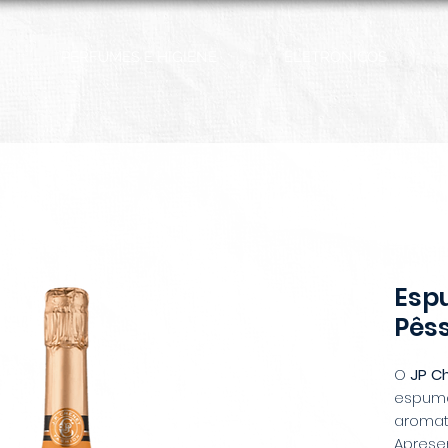
PERFUMES E HIGIENE
ELETRÔNICOS
Esp
Pês
O
JP C
espuma
aromat
Aprese