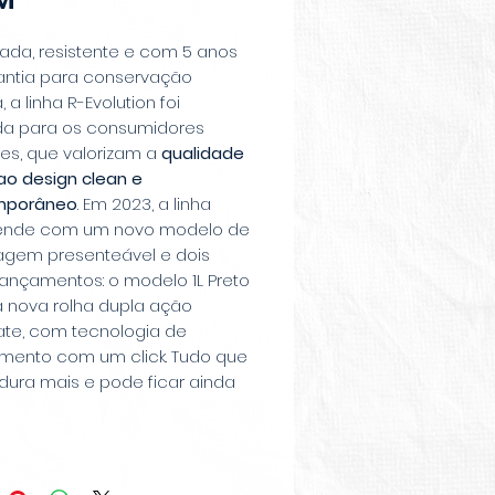
cada, resistente e com 5 anos
antia para conservação
, a linha R-Evolution foi
a para os consumidores
es, que valorizam a
qualidade
ao design clean e
mporâneo
. Em 2023, a linha
ende com um novo modelo de
gem presenteável e dois
lançamentos: o modelo 1L Preto
a nova rolha dupla ação
ate, com tecnologia de
mento com um click. Tudo que
dura mais e pode ficar ainda
!