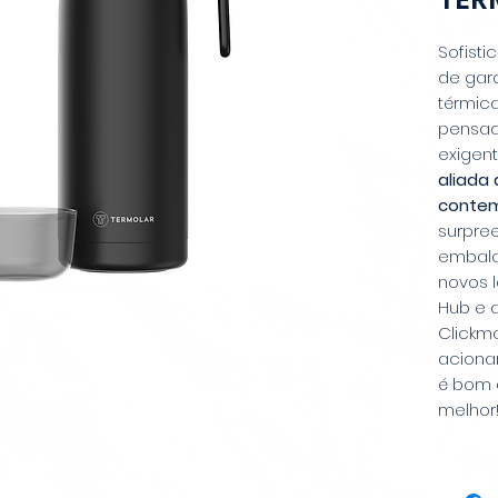
Sofisti
de gar
térmica
pensad
exigent
aliada 
conte
surpre
embala
novos 
Hub e 
Clickm
aciona
é bom 
melhor