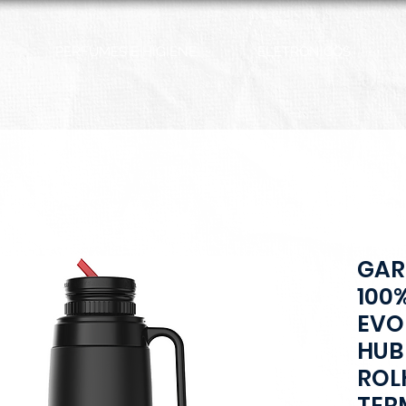
PERFUMES E HIGIENE
ELETRÔNICOS
GAR
100%
EVO
HUB
ROL
TER