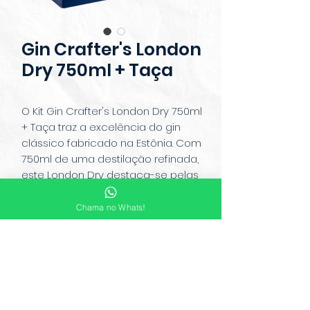
Gin Crafter's London
Dry 750ml + Taça
O Kit Gin Crafter's London Dry 750ml
+ Taça traz a excelência do gin
clássico fabricado na Estônia. Com
750ml de uma destilação refinada,
este London Dry destaca-se pelas
notas tradicionais de zimbro e
cítricos. Acompanha uma taça
Chama no Whats!
elegante, perfeita para apreciar
seus coquetéis com requinte. Ideal
para presentear ou para
enriquecer sua coleção de bebidas
com um toque de sofisticação.