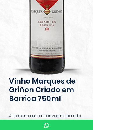
Vinho Marques de
Griñon Criado em
Barrica 750ml
Apresenta uma cor vermelha rubi
intensa. Este vinho tinto espanhol é
muito bem equilibrado com boa