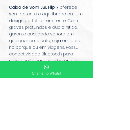
Caixa de Som JBL Flip 7
oferece
som potente e equilibrado em um
design portátil e resistente. Com
graves profundos e áudio nítido,
garante qualidade sonora em
qualquer ambiente, seja em casa,
no parque ou em viagens. Possui
conectividade Bluetooth para
reprodução sem fio e bateria de
longa duração, permitindo horas de
música contínua. Resistente à água,
Chama no Whats!
é perfeita para levar para qualquer
lugar com praticidade e estilo,
combinando durabilidade e
desempenho JBL em um único
aparelho.
© Copyright 2022 Mauá Free Shop.