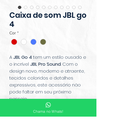
Caixa de som JBL go
4
Cor
*
A
JBL Go 4
tem um estilo ousado e
o incrível
JBL Pro Sound
. Com o
design novo, moderno e atraente,
tecidos coloridos e detalhes
expressivos, este acessório não
pode faltar em seu próximo
passeio.
Suas músicas vão arrasar com o
Chama no Whats!
JBL Pro Sound
. Com design
à prova
d’água e poeira
com classificação
IP67
, para você continuar ouvindo
suas músicas chova ou faça sol. E