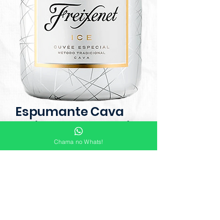
Espumante Cava
Freixenet Ice Demi-
Sec 750ml
Chama no Whats!
Elaborado com as uvas Macabeo,
Xarello e Parellada, com um toque
de Chardonnay, Freixenet Ice
surpreende pela sua refrescância.
Com notas de pêssegos, peras,