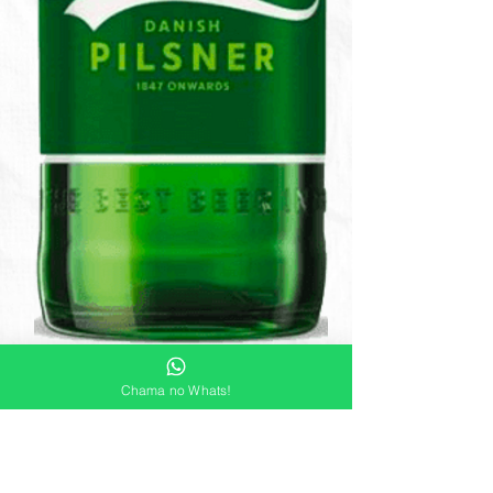
Cerveja Carlsberg
330ml
Chama no Whats!
A
Carlsberg 330ml
é uma
cerveja
lager dinamarquesa
, produzida