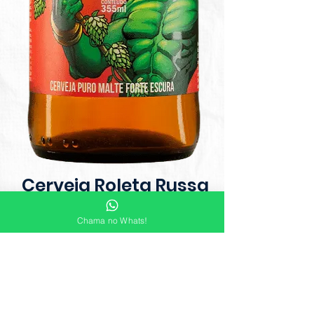
Cerveja Roleta Russa
Impreial IPA Garrafa
Chama no Whats!
355ml
Cerveja para aficionados por
amargor, conhecidos por
lupulomaníacos e batizada como