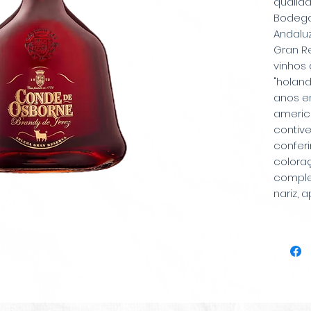
qualida
Bodega
Andaluz
Gran Re
vinhos
"holand
anos e
americ
contiv
confer
colora
comple
nariz, 
baunilh
como p
nuance
boca, 
equilib
madura
e um t