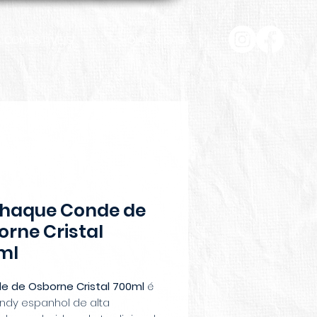
COMESTÍVEIS
HOME & CASA
haque Conde de
rne Cristal
ml
e de Osborne Cristal 700ml
é
ndy espanhol de alta