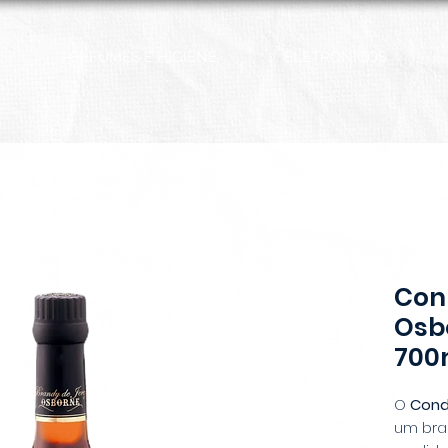
PERFUMES E HIGIENE
ELETRÔNICOS
Con
Osbo
700
O
Cond
um bra