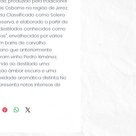
de, produzido pela tradicional
s Osborne na região de Jerez,
ia. Classificado como Solera
serva, é elaborado a partir de
 destilados conhecidos como
as", envelhecidos por vários
m barris de carvalho
ano que anteriormente
eram vinho Pedro Ximénez,
indo ao destilado uma
ção âmbar escura e uma
xidade aromática distinta. No
apresenta notas intensas de
a, caramelo, frutas secas
assas e figos, além de
s de toffee e fumaça. Em
revela-se aveludado e
rado, com sabores de frutas
s, nozes, especiarias suaves
oque amadeirado, culminando