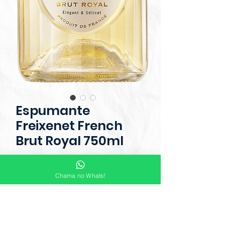
Espumante
Freixenet French
Brut Royal 750ml
O
Espumante Freixenet French Brut
Chama no Whats!
Royal 750ml
, produzido na França, é
uma escolha sofisticada para os
apreciadores de espumantes brut.
Com uma combinação perfeita de