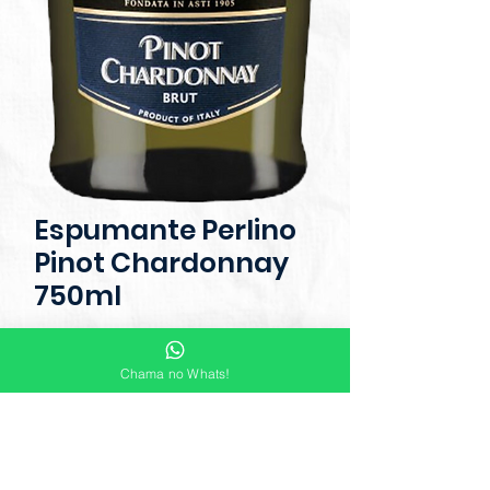
Espumante Perlino
Pinot Chardonnay
750ml
O Espumante Perlino Pinot
Chama no Whats!
Chardonnay é uma verdadeira
celebração de frescor e
sofisticação. Combinando as uvas
Pinot Noir e Chardonnay, ele
apresenta aromas delicados de