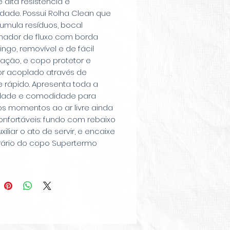
 alta resistência e
idade. Possui Rolha Clean que
umula resíduos, bocal
onador de fluxo com borda
ingo, removível e de fácil
zação, e copo protetor e
r acoplado através de
 rápido. Apresenta toda a
idade e comodidade para
os momentos ao ar livre ainda
onfortáveis: fundo com rebaixo
xiliar o ato de servir, e encaixe
ário do copo Supertermo
cilitar o manuseio do produto
hê-lo. Com a confiança e
ade dos produtos Termolar,
 conservação térmica
ciada, o que garantirá líquidos
 ou frios por muito mais