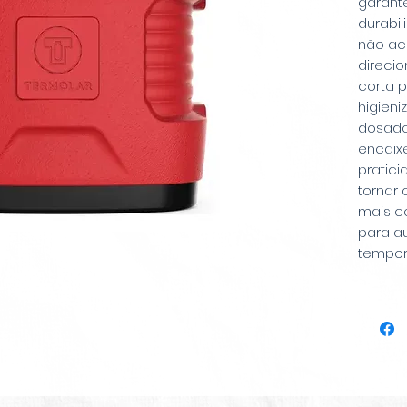
garante
durabil
não ac
direci
corta p
higieni
dosado
encaixe
pratic
tornar 
mais c
para au
tempor
para fa
ao enc
qualid
possui
diferen
quentes
tempo.