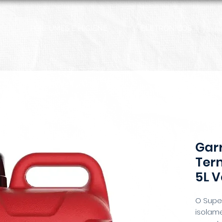
PERFUMES E HIGIENE
ELETRÔNICOS
Gar
Ter
5L 
O Supe
isolam