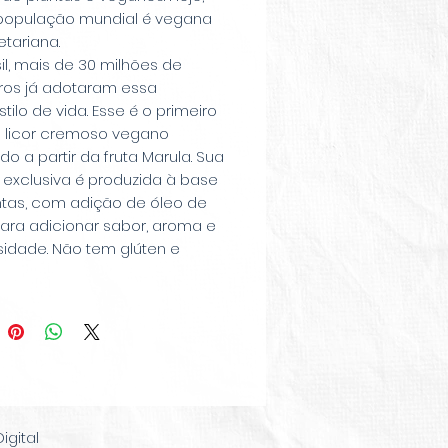
 população mundial é vegana
tariana.
il, mais de 30 milhões de
iros já adotaram essa
stilo de vida. Esse é o primeiro
o licor cremoso vegano
do a partir da fruta Marula. Sua
 exclusiva é produzida à base
ntas, com adição de óleo de
ara adicionar sabor, aroma e
idade. Não tem glúten e
 não leva adição de corante
izante artificial.
gital