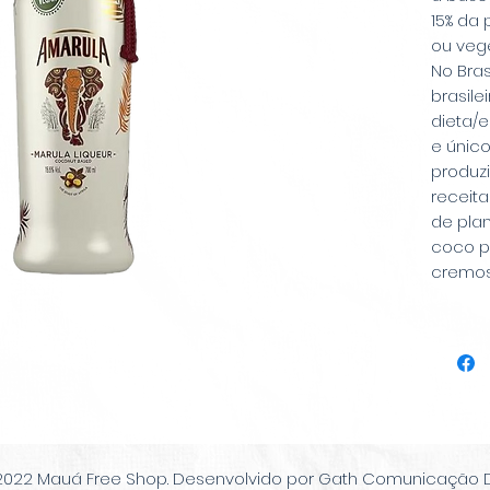
15% da
ou vege
No Bras
brasile
dieta/e
e únic
produzi
receita
de pla
coco p
cremos
também
e aromat
2022 Mauá Free Shop. Desenvolvido por Gath Comunicação Di