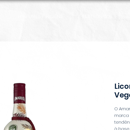
PERFUMES E HIGIENE
ELETRÔNICOS
Lic
Veg
O Amar
marca 
tendên
à base 