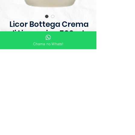
Licor Bottega Crema
di Limoncino 500ml
Chama no Whats!
Este licor combina a tradição do
limoncello com uma textura
cremosa, oferecendo um sabor
doce e refrescante de limões
italianos com uma suavidade
delicada. A Crema di Limoncino é
perfeita para quem gosta de um
licor com um toque aveludado,
podendo ser servido gelado ou
incorporado em sobremesas.