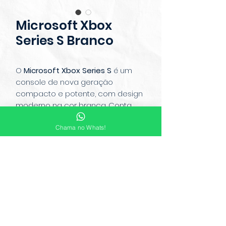
Microsoft Xbox
Series S Branco
O
Microsoft Xbox Series S
é um
console de nova geração
compacto e potente, com design
moderno na cor branca. Conta
com carregamento rápido, gráficos
imersivos e suporte a jogos digitais,
Chama no Whats!
garantindo diversão sem limites.
Ideal para quem busca
desempenho e praticidade em um
console elegante.
© Copyright 2022 Mauá Free Shop.