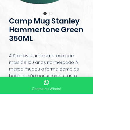
Camp Mug Stanley
Hammertone Green
350ML
A Stanley é uma empresa com
mais de 100 anos no mercado. A
marca mudou a forma como as
bebidas são consumidas, tanto
quentes quanto geladas, já que sua
qualidade para manter as
Chama no Whats!
temperaturas é inegável. O objetivo
da marca é acompanhar quem
escolhe seus produtos ao longo do
dia, tanto no conforto da sua casa
quanto ao ar livre.