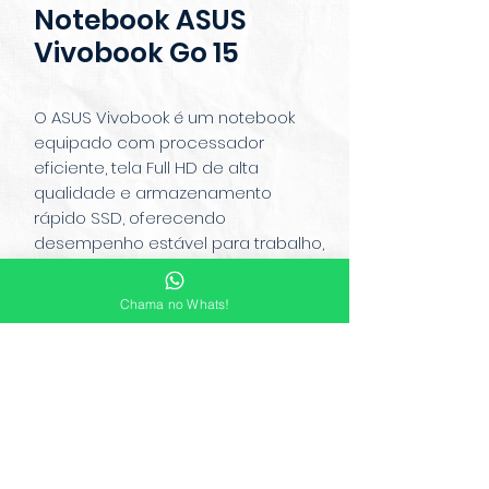
Notebook ASUS
Vivobook Go 15
O ASUS Vivobook é um notebook
equipado com processador
eficiente, tela Full HD de alta
qualidade e armazenamento
rápido SSD, oferecendo
desempenho estável para trabalho,
estudos e multitarefas. Conta com
teclado confortável, design fino e
Chama no Whats!
leve, além de bateria de boa
autonomia para o uso diário.
Moderno e funcional, une potência
e praticidade em um único
aparelho.