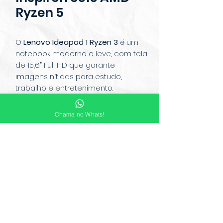
Ryzen 5
O
Lenovo Ideapad 1 Ryzen 3
é um
notebook moderno e leve, com tela
de 15,6” Full HD que garante
imagens nítidas para estudo,
trabalho e entretenimento.
Equipado com processador AMD
Ryzen 3, oferece desempenho
Chama no Whats!
estável e eficiente no dia a dia. Seu
design elegante na cor azul
combina estilo e praticidade em
um único aparelho.
© Copyright 2022 Mauá Free Shop.
Desenvolvido por Gath Comunicação Digital
CNPJ:
34.179.625
/0001-84