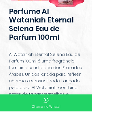
Perfume Al
Wataniah Eternal
Selena Eau de
Parfum 100ml
Al Wataniah Eternal Selena Eau de
Parfum 100ml é uma fragrância
feminina sofisticada dos Emirados
Árabes Unidos, criada para refletir
charme e sensualidade. Lançado
pela casa Al Wataniah, combina
notas de frutas vermelhas e
bergamota na saída, com um
Chama no Whats!
coração floral de rosa e jasmim,
sobre uma base doce e envolvente
de baunilha, âmbar e almíscar. O
perfume expressa feminilidade