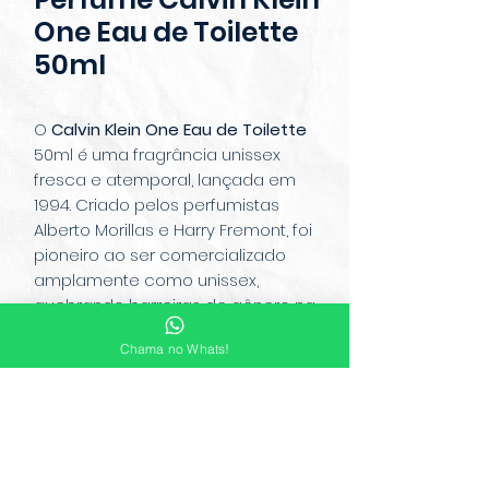
One Eau de Toilette
50ml
O
Calvin Klein One Eau de Toilette
50ml é uma fragrância unissex
fresca e atemporal, lançada em
1994. Criado pelos perfumistas
Alberto Morillas e Harry Fremont, foi
pioneiro ao ser comercializado
amplamente como unissex,
quebrando barreiras de gênero na
perfumaria. Com notas cítricas e
Chama no Whats!
aromáticas de tangerina, mamão e
bergamota, e um fundo de âmbar,
almíscar e cedro, oferece frescor e
leveza. Produzido nos Estados
Unidos, é perfeito para o uso diário
e adequado para qualquer