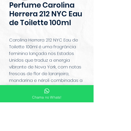
Perfume Carolina
Herrera 212 NYC Eau
de Toilette 100ml
Carolina Herrera 212 NYC Eau de
Toilette 100ml é uma fragrância
feminina lançada nos Estados
Unidos que traduz a energia
vibrante de Nova York, com notas
frescas de flor de laranjeira,
mandarina e néroli combinadas a
um coração floral de gardênia,
jasmim e rosa, apoiadas por um
Chama no Whats!
fundo amadeirado de sândalo e
almíscar branco. Criado para
mulheres modernas e urbanas, o
perfume reflete o estilo dinâmico
da cidade, com um frasco