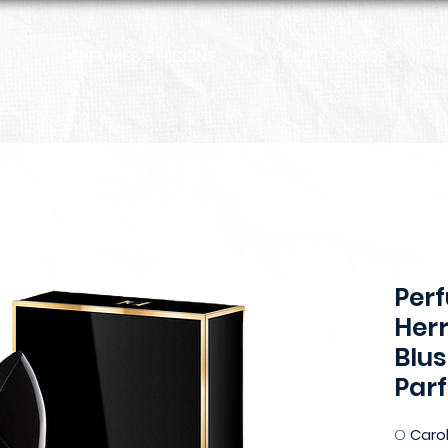
PERFUMES E HIGIENE
ELETRÔNICOS
Per
Herr
Blus
Par
O
Carol