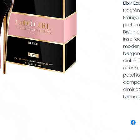
Elixir 
fragrâ
França
perfumi
Bisch 
Inspir
modern
bergamo
cintila
e rosa
patcho
compos
almisc
forma d
degrad
simboli
seduçã
ideal 
confian