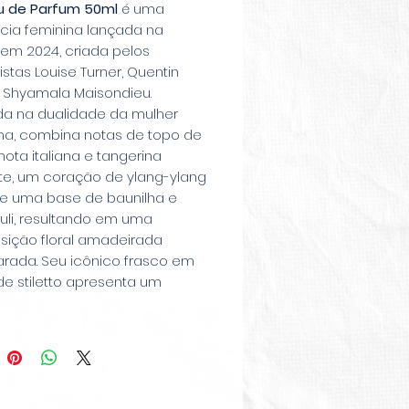
Eau de Parfum 50ml
é uma
ncia feminina lançada na
 em 2024, criada pelos
stas Louise Turner, Quentin
e Shyamala Maisondieu.
ada na dualidade da mulher
a, combina notas de topo de
ta italiana e tangerina
nte, um coração de ylang-ylang
, e uma base de baunilha e
uli, resultando em uma
ição floral amadeirada
arada. Seu icônico frasco em
e stiletto apresenta um
ê do preto ao rosa,
zando a feminilidade e a
o da fragrância, tornando-a
para mulheres ousadas e
tes.