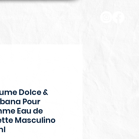
COMESTÍVEIS
HOME & CASA
fume Dolce &
bana Pour
me Eau de
ette Masculino
ml