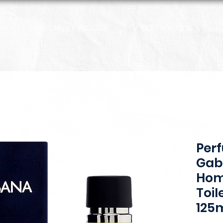
PERFUMES E HIGIENE
ELETRÔNICOS
Per
Gab
Hom
Toil
125