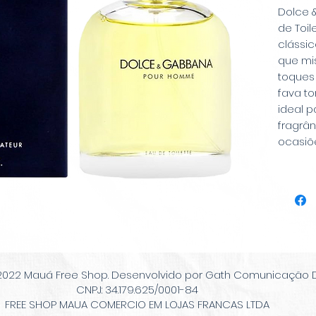
Dolce 
de Toil
clássic
que mis
toques
fava to
ideal 
fragrân
ocasiõe
2022 Mauá Free Shop. Desenvolvido por Gath Comunicação Di
CNPJ: 34.179.625/0001-84
FREE SHOP MAUA COMERCIO EM LOJAS FRANCAS LTDA