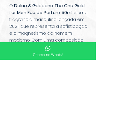
O
Dolce & Gabbana The One Gold
for Men Eau de Parfum 50ml
é uma
fragrância masculina lançada em
2021, que representa a sofisticação
e o magnetismo do homem
moderno. Com uma composição
olfativa rica e envolvente, combina
notas cítricas, especiadas e
Chama no Whats!
amadeiradas, criando uma
assinatura marcante que exala
poder e charme
© Copyright 2022 Mauá Free Shop.
Desenvolvido por Gath Comunicação Digital
CNPJ:
34.179.625
/0001-84
FREE SHOP MAUA COMERCIO EM LOJAS
FRANCAS LTDA