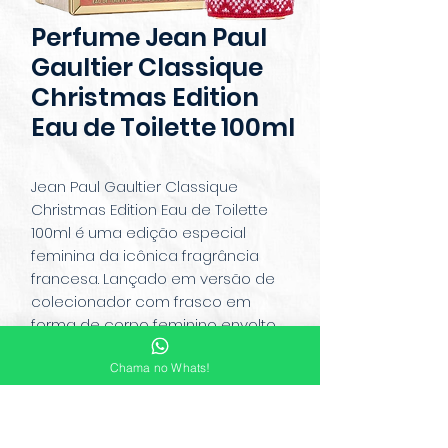
Perfume Jean Paul
Gaultier Classique
Christmas Edition
Eau de Toilette 100ml
Jean Paul Gaultier Classique
Christmas Edition Eau de Toilette
100ml é uma edição especial
feminina da icônica fragrância
francesa. Lançado em versão de
colecionador com frasco em
forma de corpo feminino envolto
por um globo de neve festivo, esse
Chama no Whats!
perfume combina notas sensuais
de flor de laranjeira, baunilha e
âmbar, mantendo o DNA sedutor da
linha Classique. Com um toque