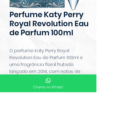
Perfume Katy Perry
Royal Revolution Eau
de Parfum 100ml
O perfume Katy Perry Royal
Revolution Eau de Parfum 100ml é
uma fragrância floral frutada
lançada em 2014, com notas de
romã, frésia rosa, jasmim, baunilha e
almíscar. Seu frasco azul, inspirado
Chama no Whats!
em uma safira real, e a tampa em
forma de armadura refletem a
ousadia e força da marca. Elegante
e marcante, é perfeito para quem
busca personalidade e estilo.