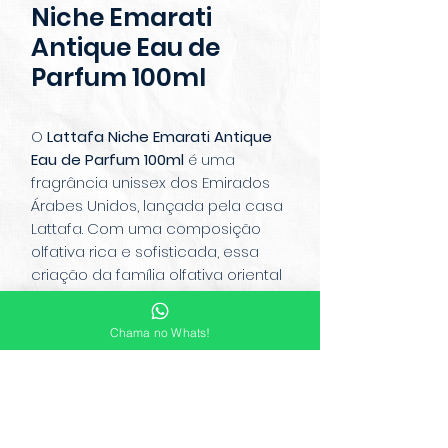
Niche Emarati
Antique Eau de
Parfum 100ml
O
Lattafa Niche Emarati Antique
Eau de Parfum 100ml
é uma
fragrância unissex dos Emirados
Árabes Unidos, lançada pela casa
Lattafa. Com uma composição
olfativa rica e sofisticada, essa
criação da família olfativa oriental
gourmand combina notas de topo
de cardamomo, figo, coco, leite e
Chama no Whats!
chá preto, proporcionando uma
abertura exótica e envolvente. No
coração, íris, vetiver e jasmim
conferem profundidade e um
toque floral refinado. A base é