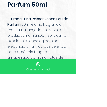
Parfum 50ml
O
Prada Luna Rossa Ocean Eau de
Parfum
50ml é uma fragrância
masculina lançada em 2023 e
produzida na França. Inspirada na
excelência tecnológica e na
elegância dinâmica dos veleiros,
essa essência fougère
amadeirada combina notas de
topo de essência de toranja;
coração de incenso amadeirado; e
Chama no Whats!
fundo de baunilha e
AmberXtreme™, proporcionando
uma experiência olfativa intensa,
sofisticada e sensual. Seu frasco,
lacado em azul profundo com a
icônica linha vermelha da Prada,
simboliza inovação e profundidade