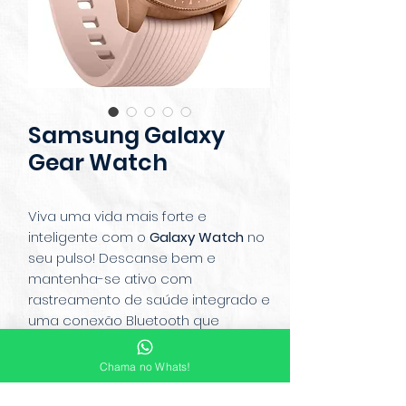
Samsung Galaxy
Gear Watch
Viva uma vida mais forte e
inteligente com o
Galaxy Watch
no
seu pulso! Descanse bem e
mantenha-se ativo com
rastreamento de saúde integrado e
uma conexão Bluetooth que
mantém tudo no seu pulso e,
dura dias sem carregar. Vá sem
Chama no Whats!
parar por dias com uma única
carga. O carregador sem fio