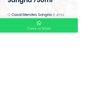
Sangria 750ml
O
Casal Mendes Sangria
é uma
bebida refrescante e ligeiramente
frisante, com aromas
Chama no Whats!
predominantes de
citrinos
como
limão
,
lima
e
laranja
, além de um
toque suave de
canela
. Com 7% de
álcool, é uma opção doce e leve,
ideal para acompanhar
carnes
grelhadas
e
aves recheadas
. É
perfeito para ser servido bem
gelado, tornando-se uma
excelente escolha para encontros
sociais ou momentos de lazer​
© Copyright 2022 Mauá Free Shop.
Desenvolvido por Gath Comunicação Digital