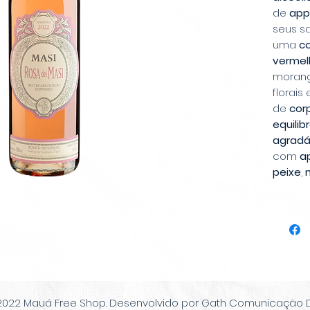
de
app
seus s
uma
c
vermel
morang
florais
de
cor
equilib
agradá
com
ap
peixe
,
branca
oferec
refinad
2022 Mauá Free Shop. Desenvolvido por Gath Comunicação Di