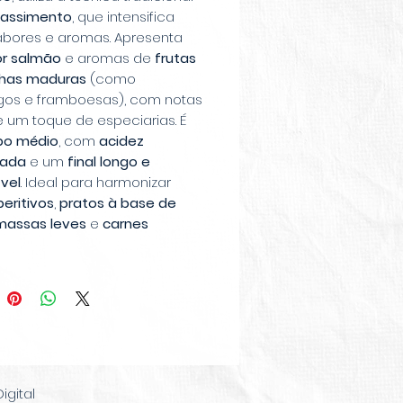
assimento
, que intensifica
abores e aromas. Apresenta
or salmão
e aromas de
frutas
has maduras
(como
os e framboesas), com notas
 e um toque de especiarias. É
po médio
, com
acidez
rada
e um
final longo e
vel
. Ideal para harmonizar
eritivos
,
pratos à base de
massas leves
e
carnes
s
, o
Masi Rosa dei Masi
e uma experiência gustativa
a e equilibrada
.
gital