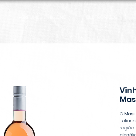
PERFUMES E HIGIENE
ELETRÔNICOS
Vinh
Mas
O
Masi
italian
região
alcoóli