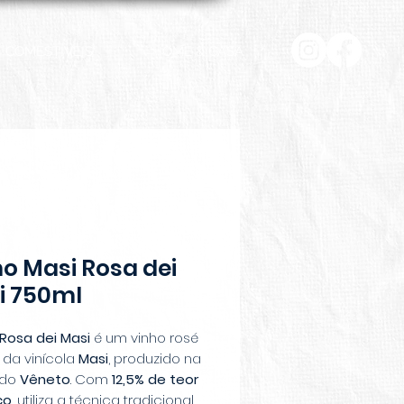
COMESTÍVEIS
HOME & CASA
o Masi Rosa dei
i 750ml
 Rosa dei Masi
é um vinho rosé
o da vinícola
Masi
, produzido na
 do
Vêneto
. Com
12,5% de teor
co
, utiliza a técnica tradicional