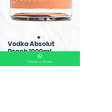
Vodka Absolut
Peach 1000ml
Chama no Whats!
Parente de cerejas e damascos, o
pêssego é adorado por sua casca
macia e sabor doce. A Absolut
Apeach é a única especialista (em
um ingrediente). Acrescente chá
gelado para aquele drink fácil no
churrasco ou misture com
prosecco e ofereça um requintado