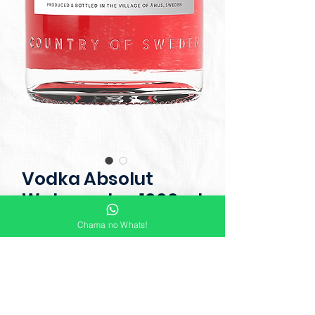
Vodka Absolut
Watermelon 1000ml
Chama no Whats!
Absolut Watermelon é uma vodka
com sabor suave a melancia,
graças ao sabor doce e distinto do
sumo de melancia fresco. No fundo,
é o sabor que um dia de verão na