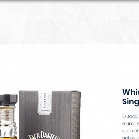
PERFUMES E HIGIENE
ELETRÔNICOS
Whis
Sing
O Jack 
é um T
com 50%
notas 