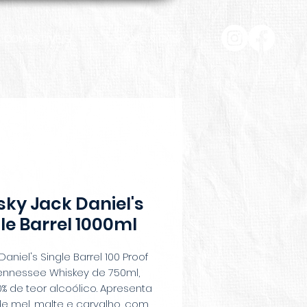
COMESTÍVEIS
HOME & CASA
ky Jack Daniel's
le Barrel 1000ml
Daniel's Single Barrel 100 Proof
ennessee Whiskey de 750ml,
 de teor alcoólico. Apresenta
de mel, malte e carvalho, com