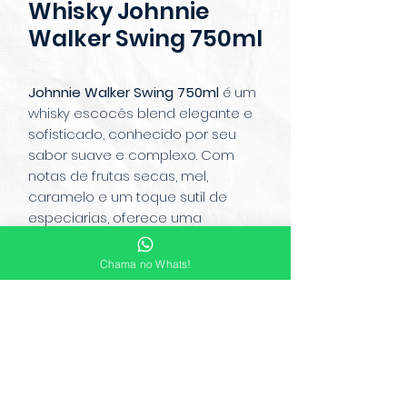
Whisky Johnnie
Walker Swing 750ml
Johnnie Walker Swing 750ml
é um
whisky escocês blend elegante e
sofisticado, conhecido por seu
sabor suave e complexo. Com
notas de frutas secas, mel,
caramelo e um toque sutil de
especiarias, oferece uma
experiência rica e refinada. Seu
design exclusivo da garrafa, com
Chama no Whats!
base que permite balançar
suavemente, torna-o ainda mais
especial. Ideal para ser apreciado
puro, com gelo ou em coquetéis
clássicos.