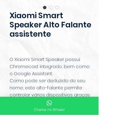
Xiaomi Smart
Speaker Alto Falante
assistente
O Xiaomi Smart Speaker possui
Chromecast integrado, bem como
o Google Assistant.
Como pode ser deduzido do seu
nome, este alto-falante permite
controlar vários dispositivos graças
à presença de seu sistema
infravermelho. O módulo
Chama no Whats!
transmissor IR integrado
combinado com o Google
Assistant pode obter o controle de
voz de eletrodomésticos quando